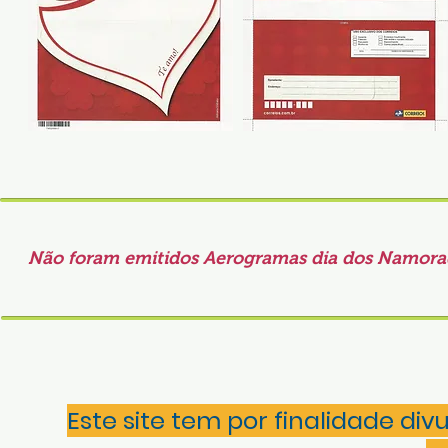
Não foram emitidos Aerogramas dia dos Namorados
Este site tem por finalidade div