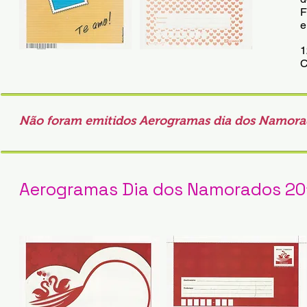
F
e
1
C
Não foram emitidos Aerogramas dia dos Namora
Aerogramas Dia dos Namorados 20